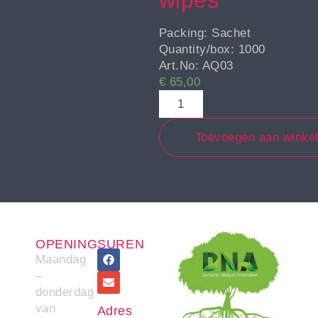
wipes
Packing: Sachet
Quantity/box: 1000
Art.No: AQ03
€
65,00
Toevoegen aan winke
OPENINGSUREN
Maandag
–
donderdag
van
Adres