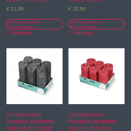
€
11,99
€
33,99
Toevoegen Aan
Toevoegen Aan
Winkelwagen
Winkelwagen
Wishlist
Wishlist
STOMPKAARS
STOMPKAARS
RUSTIEK 68/190MM
RUSTIEK 68/190MM
ANTRACIET 2X6ST
VELVET RED 4ST