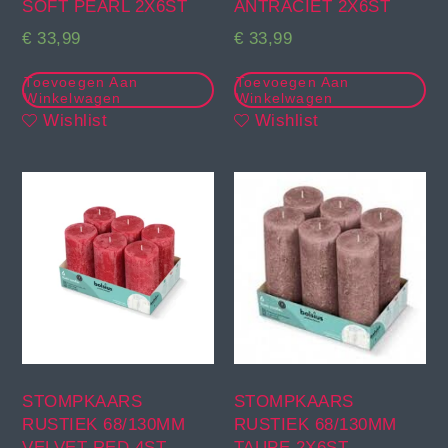
SOFT PEARL 2X6ST
ANTRACIET 2X6ST
€
33,99
€
33,99
Toevoegen Aan
Toevoegen Aan
Winkelwagen
Winkelwagen
Wishlist
Wishlist
STOMPKAARS
STOMPKAARS
RUSTIEK 68/130MM
RUSTIEK 68/130MM
VELVET RED 4ST
TAUPE 2X6ST