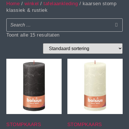
Home
/
winkel
/
tafelaankleding
/ kaarsen stomp
klassiek & rustiek
Toont alle 15 resultaten
STOMPKAARS
STOMPKAARS