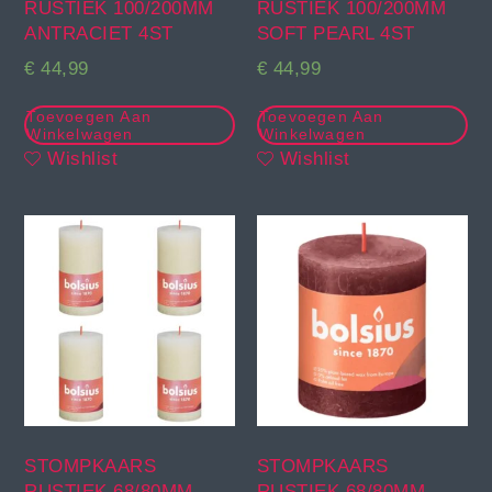
RUSTIEK 100/200MM
RUSTIEK 100/200MM
ANTRACIET 4ST
SOFT PEARL 4ST
€
44,99
€
44,99
Toevoegen Aan
Toevoegen Aan
Winkelwagen
Winkelwagen
Wishlist
Wishlist
STOMPKAARS
STOMPKAARS
RUSTIEK 68/80MM
RUSTIEK 68/80MM