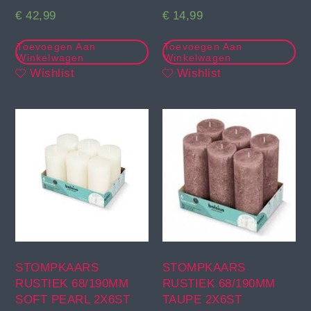
€
42,99
€
14,99
Toevoegen Aan
Toevoegen Aan
Winkelwagen
Winkelwagen
Wishlist
Wishlist
STOMPKAARS
STOMPKAARS
RUSTIEK 68/190MM
RUSTIEK 68/190MM
SOFT PEARL 2X6ST
TAUPE 2X6ST