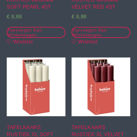
SOFT PEARL 4ST
VELVET RED 4ST
€
8,88
€
8,88
Toevoegen Aan
Toevoegen Aan
Winkelwagen
Winkelwagen
Wishlist
Wishlist
TAFELKAARS
TAFELKAARS
RUSTIEK XL SOFT
RUSTIEK XL VELVET