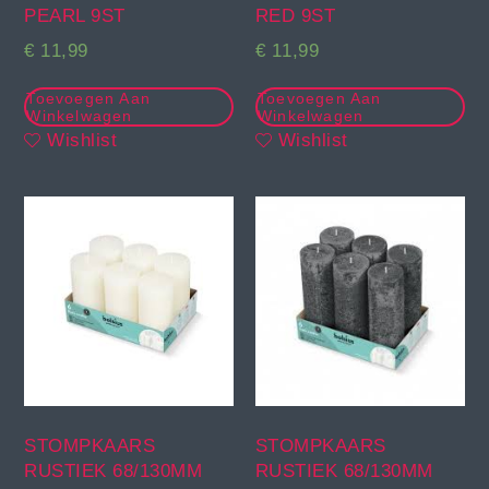
PEARL 9ST
RED 9ST
€
11,99
€
11,99
Toevoegen Aan
Toevoegen Aan
Winkelwagen
Winkelwagen
Wishlist
Wishlist
STOMPKAARS
STOMPKAARS
RUSTIEK 68/130MM
RUSTIEK 68/130MM