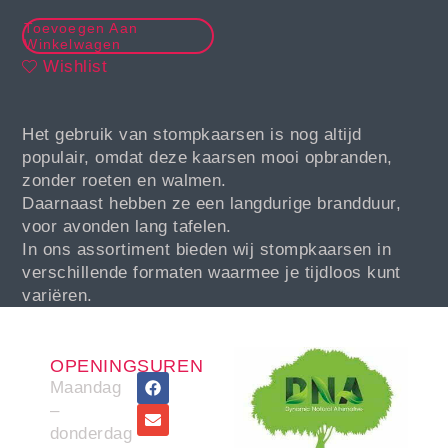
Toevoegen Aan
Winkelwagen
Wishlist
Het gebruik van stompkaarsen is nog altijd
populair, omdat deze kaarsen mooi opbranden,
zonder roeten en walmen.
Daarnaast hebben ze een langdurige brandduur,
voor avonden lang tafelen.
In ons assortiment bieden wij stompkaarsen in
verschillende formaten waarmee je tijdloos kunt
variëren.
OPENINGSUREN
Maandag
–
donderdag