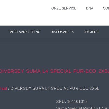
ONZE SERVICE
DNA
CO
TAFELAANKLEDING
DISPOSABLES
HYGIËNE
DIVERSEY SUMA L4 SPECIAL PUR-ECO 2X5
naal
/ DIVERSEY SUMA L4 SPECIAL PUR-ECO 2X5L
SKU: 101101313
Suma Special Pur-Eco L4 is