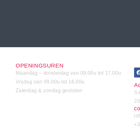
OPENINGSUREN
Maandag – donderdag van 09.00u tot 17.00u
Vrijdag van 09.00u tot 16.00u
A
Zaterdag & zondag gesloten
Sa
20
co
in
+3