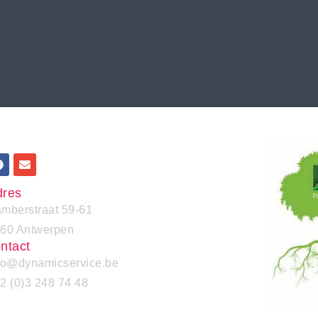
dres
mberstraat 59-61
60 Antwerpen
ntact
fo@dynamicservice.be
2 (0)3 248 74 48