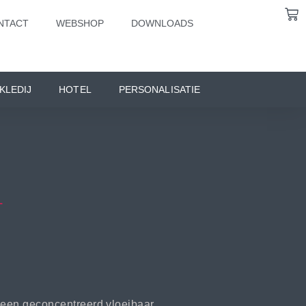
NTACT
WEBSHOP
DOWNLOADS
KLEDIJ
HOTEL
PERSONALISATIE
L
 een geconcentreerd vloeibaar