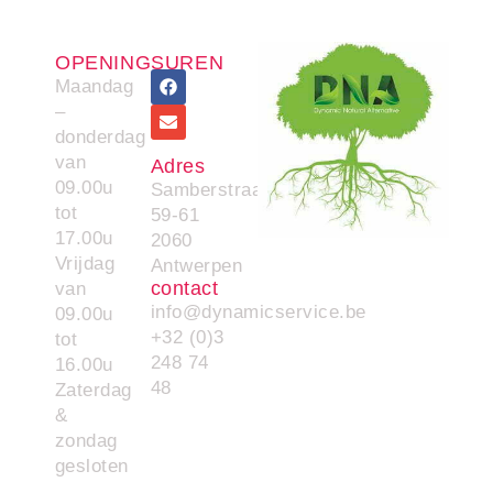
OPENINGSUREN
Maandag
–
donderdag
van
Adres
09.00u
Samberstraat
tot
59-61
17.00u
2060
Vrijdag
Antwerpen
contact
van
info@dynamicservice.be
09.00u
+32 (0)3
tot
248 74
16.00u
48
Zaterdag
&
zondag
gesloten