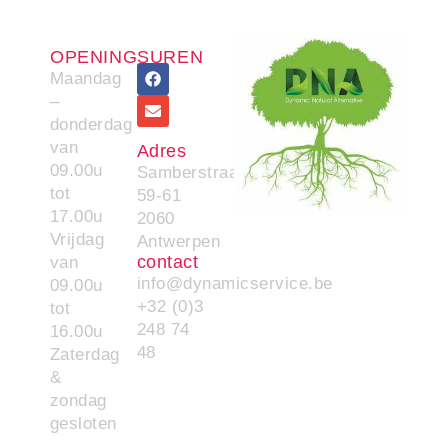
OPENINGSUREN
Maandag
–
donderdag
van
Adres
09.00u
Samberstraat
tot
59-61
17.00u
2060
Vrijdag
Antwerpen
contact
van
info@dynamicservice.be
09.00u
+32 (0)3
tot
248 74
16.00u
48
Zaterdag
&
zondag
gesloten