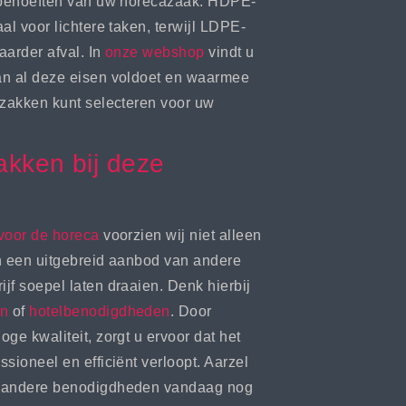
e behoeften van uw horecazaak. HDPE-
al voor lichtere taken, terwijl LDPE-
aarder afval. In
onze webshop
vindt u
an al deze eisen voldoet en waarmee
szakken kunt selecteren voor uw
akken bij deze
 voor de horeca
voorzien wij niet alleen
in een uitgebreid aanbod van andere
jf soepel laten draaien. Denk hierbij
en
of
hotelbenodigdheden
. Door
ge kwaliteit, zorgt u ervoor dat het
sioneel en efficiënt verloopt. Aarzel
n andere benodigdheden vandaag nog