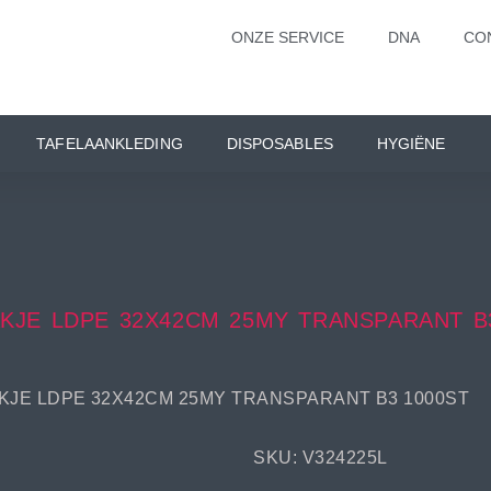
ONZE SERVICE
DNA
CO
TAFELAANKLEDING
DISPOSABLES
HYGIËNE
KJE LDPE 32X42CM 25MY TRANSPARANT B
KJE LDPE 32X42CM 25MY TRANSPARANT B3 1000ST
SKU: V324225L