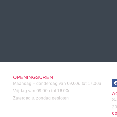
OPENINGSUREN
Maandag – donderdag van 09.00u tot 17.00u
Vrijdag van 09.00u tot 16.00u
A
Zaterdag & zondag gesloten
Sa
20
co