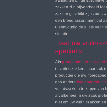
aansluiten bij de specifiek
zakken zijn bijvoorbeeld idea
zakken geschikt zijn voor zw
een breed assortiment dat a
u eenvoudig de juiste vuilni
situatie.
Haal uw vuilnisz
specialist
Als
groothandel in non-food
in vuilniszakken, maar ook 
producten die uw horecabedri
aan andere
hygiëneproduct
vuilniszakken te kopen van ho
afvalbeheer in uw zaak profes
niet om uw vuilniszakken e