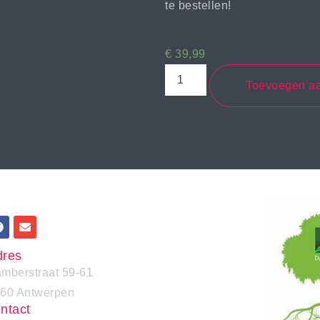
te bestellen!
€
39,99
Toevoegen a
dres
mberstraat 59-61
60 Antwerpen
ntact