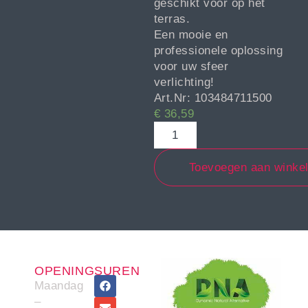
geschikt voor op het
terras.
Een mooie en
professionele oplossing
voor uw sfeer
verlichting!
Art.Nr: 103484711500
€
36,59
Toevoegen aan winke
OPENINGSUREN
Maandag
–