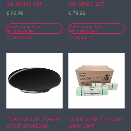
68L GRIJS 1ST
87L GRIJS 1ST
€
69,99
€
79,99
Toevoegen Aan
Toevoegen Aan
Winkelwagen
Winkelwagen
Wishlist
Wishlist
TORK DEKSEL ZWART
VUILNISZAK 70x110cm
VOOR AFVALBAK
18my 100%