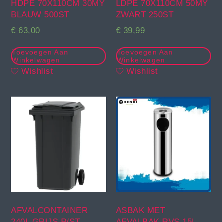
HDPE 70X110CM 30MY
LDPE 70X110CM 50MY
BLAUW 500ST
ZWART 250ST
€
63,00
€
39,99
Toevoegen Aan
Toevoegen Aan
Winkelwagen
Winkelwagen
Wishlist
Wishlist
AFVALCONTAINER
ASBAK MET
240L GRIJS P/ST
AFVALBAK RVS 15L