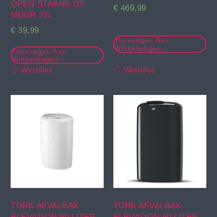
OPEN STAAND OF
€
469,99
MUUR 23L
€
39,99
Toevoegen Aan
Winkelwagen
Toevoegen Aan
Winkelwagen
Wishlist
Wishlist
TORK AFVALBAK
TORK AFVALBAK
ELEVATION 50 LITER
ELEVATION 50 LITER