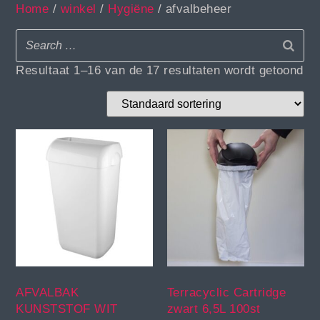
Home
/
winkel
/
Hygiëne
/ afvalbeheer
Resultaat 1–16 van de 17 resultaten wordt getoond
AFVALBAK
Terracyclic Cartridge
KUNSTSTOF WIT
zwart 6,5L 100st