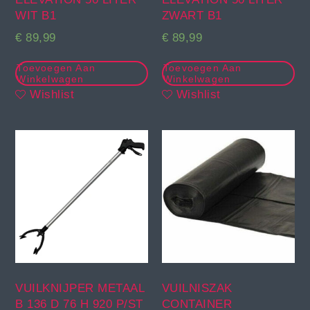
WIT B1
ZWART B1
€
89,99
€
89,99
Toevoegen Aan
Toevoegen Aan
Winkelwagen
Winkelwagen
Wishlist
Wishlist
VUILKNIJPER METAAL
VUILNISZAK
B 136 D 76 H 920 P/ST
CONTAINER