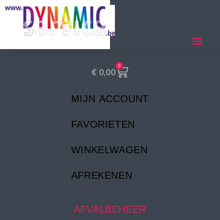
0
€
0,00
MIJN ACCOUNT
FAVORIETEN
WINKELWAGEN
AFREKENEN
AFVALBEHEER