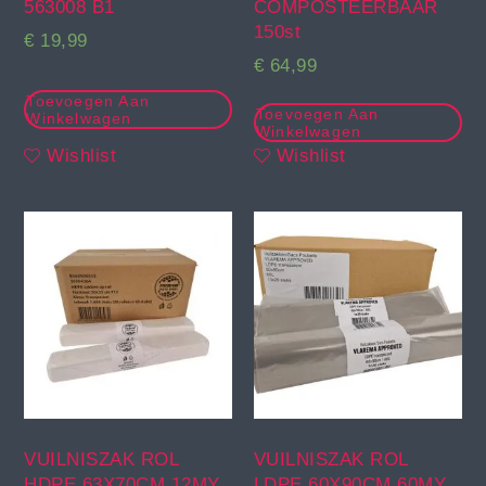
563008 B1
COMPOSTEERBAAR
150st
€
19,99
€
64,99
Toevoegen Aan
Toevoegen Aan
Winkelwagen
Winkelwagen
Wishlist
Wishlist
VUILNISZAK ROL
VUILNISZAK ROL
HDPE 63X70CM 12MY
LDPE 60X90CM 60MY