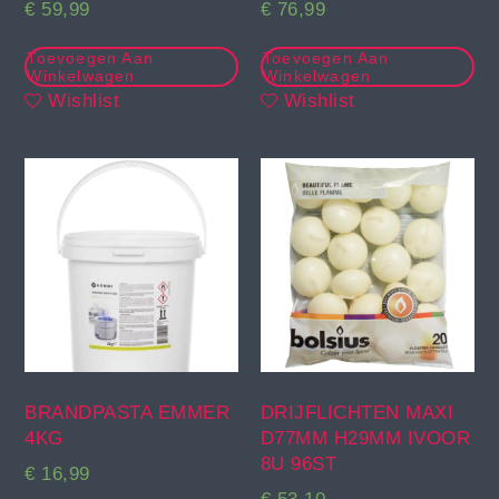
€
59,99
€
76,99
Toevoegen Aan
Toevoegen Aan
Winkelwagen
Winkelwagen
Wishlist
Wishlist
BRANDPASTA EMMER
DRIJFLICHTEN MAXI
4KG
D77MM H29MM IVOOR
8U 96ST
€
16,99