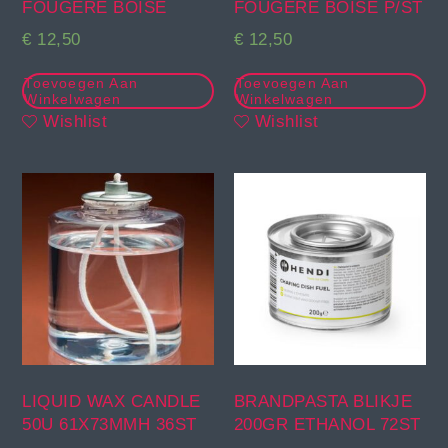
FOUGERE BOISE
FOUGERE BOISE P/ST
€
12,50
€
12,50
Toevoegen Aan
Toevoegen Aan
Winkelwagen
Winkelwagen
Wishlist
Wishlist
LIQUID WAX CANDLE
BRANDPASTA BLIKJE
50U 61X73MMH 36ST
200GR ETHANOL 72ST