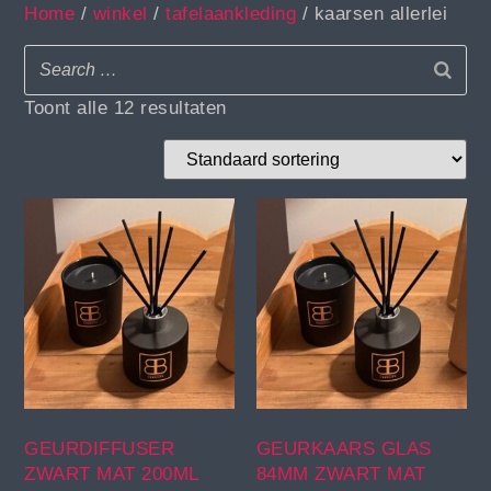
Home
/
winkel
/
tafelaankleding
/ kaarsen allerlei
Toont alle 12 resultaten
GEURDIFFUSER
GEURKAARS GLAS
ZWART MAT 200ML
84MM ZWART MAT