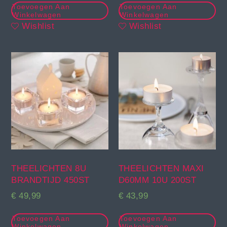
Toevoegen Aan
Toevoegen Aan
Winkelwagen
Winkelwagen
Wishlist
Wishlist
THEELICHTEN 8U
THEELICHTEN MAXI
BRANDTIJD 450ST
D60MM 10U 200ST
€
49,99
€
43,99
Toevoegen Aan
Toevoegen Aan
Winkelwagen
Winkelwagen