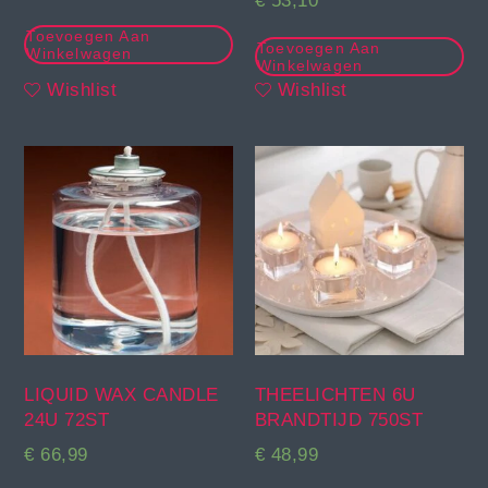
€
53,10
Toevoegen Aan
Toevoegen Aan
Winkelwagen
Winkelwagen
Wishlist
Wishlist
LIQUID WAX CANDLE
THEELICHTEN 6U
24U 72ST
BRANDTIJD 750ST
€
66,99
€
48,99