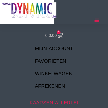
0
€
0,00
MIJN ACCOUNT
FAVORIETEN
WINKELWAGEN
AFREKENEN
KAARSEN ALLERLEI