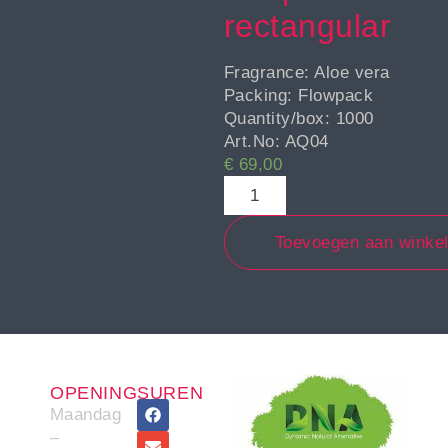
rectangular
Fragrance: Aloe vera
Packing: Flowpack
Quantity/box: 1000
Art.No: AQ04
€
69,00
Toevoegen aan winke
OPENINGSUREN
Maandag
–