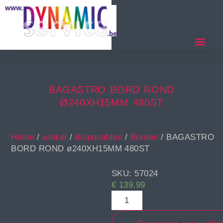
BAGASTRO BORD ROND
Ø240XH15MM 480ST
Home
/
winkel
/
disposables
/
Borden
/ BAGASTRO
BORD ROND ø240XH15MM 480ST
SKU: 57024
€
139,99