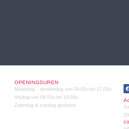
OPENINGSUREN
Maandag – donderdag van 09.00u tot 17.00u
Vrijdag van 09.00u tot 16.00u
A
Zaterdag & zondag gesloten
Sa
20
co
in