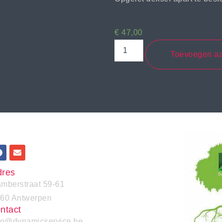
€
47,00
Toevoegen a
dres
mberstraat 59-61
60 Antwerpen
ntact
fo@dynamicservice.be