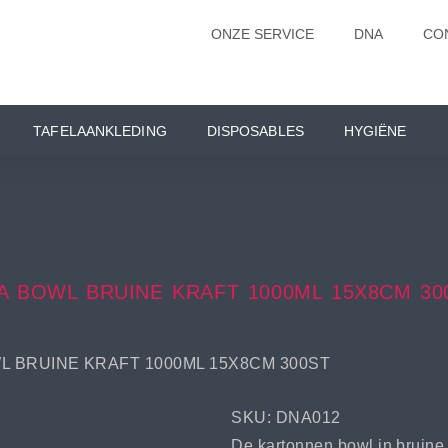
ONZE SERVICE
DNA
CO
TAFELAANKLEDING
DISPOSABLES
HYGIËNE
A BOWL BRUINE KRAFT 1000ML 15X8CM 30
L BRUINE KRAFT 1000ML 15X8CM 300ST
SKU: DNA012
De kartonnen bowl in bruine 