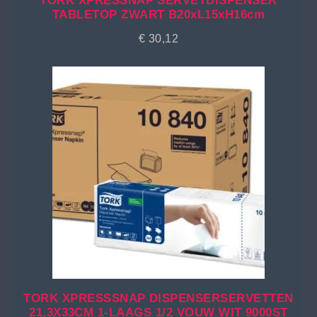
TORK XPRESSNAP SERVETDISPENSER
TABLETOP ZWART B20xL15xH16cm
€
30,12
TORK XPRESSSNAP DISPENSERSERVETTEN
21,3X33CM 1-LAAGS 1/2 VOUW WIT 9000ST