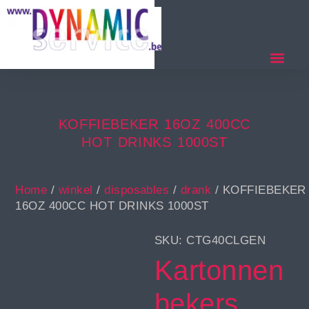
KOFFIEBEKER 16OZ 400CC
HOT DRINKS 1000ST
Home
/
winkel
/
disposables
/
drank
/ KOFFIEBEKER
16OZ 400CC HOT DRINKS 1000ST
SKU: CTG40CLGEN
Kartonnen
bekers