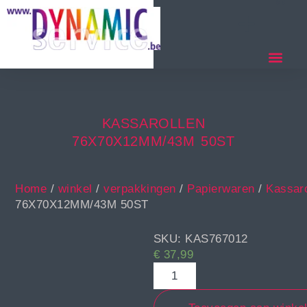
KASSAROLLEN
76X70X12MM/43M 50ST
Home
/
winkel
/
verpakkingen
/
Papierwaren
/
Kassaro
76X70X12MM/43M 50ST
SKU: KAS767012
€
37,99