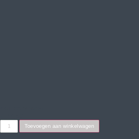
SKU: COPYPAPIER
€
27,50
Toevoegen aan winkelwagen