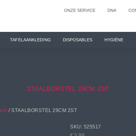
ONZE SERVICE
DNA
CO
TAFELAANKLEDING
DISPOSABLES
HYGIËNE
STAALBORSTEL 29CM 2ST
aard
/ STAALBORSTEL 29CM 2ST
SKU: 525517
€
5,99