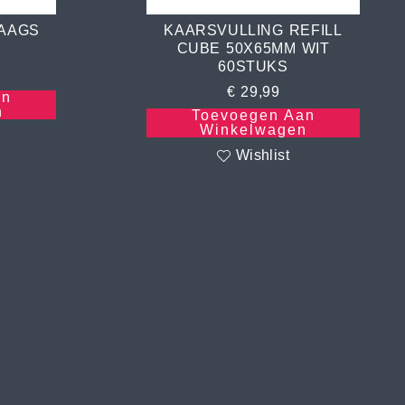
LAAGS
KAARSVULLING REFILL
CUBE 50X65MM WIT
60STUKS
€
29,99
an
n
Toevoegen Aan
Winkelwagen
Wishlist