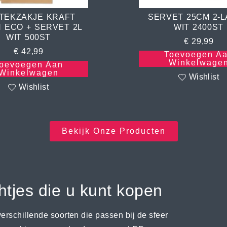
TEKZAKJE KRAFT
SERVET 25CM 2-
 ECO + SERVET 2L
WIT 2400ST
WIT 500ST
€
29,99
€
42,99
Toevoegen A
Winkelwage
oevoegen Aan
Winkelwagen
Wishlist
Wishlist
Bekijk Onze Producten
htjes die u kunt kopen
verschillende soorten die passen bij de sfeer