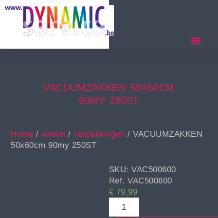
VACUUMZAKKEN 50X60CM
90MY 250ST
Home
/
winkel
/
verpakkingen
/ VACUUMZAKKEN
50x60cm 90my 250ST
SKU: VAC500600
Ref. VAC500600
€
79,99