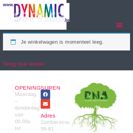
Je winkelwagen is momenteel leeg.
Terug naar winkel
OPENINGSUREN
Maandag
–
donderdag
van
Adres
09.00u
Samberstraat
tot
59-61