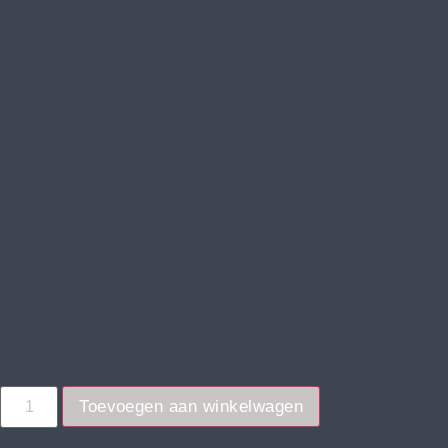
SKU: BAGUET
€
26,99
Toevoegen aan winkelwagen