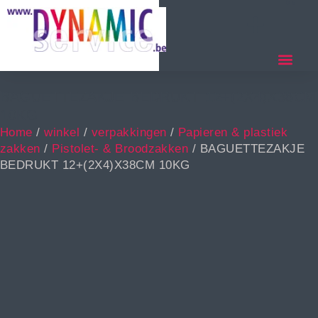
BAGUETTEZAKJE BEDRUKT 12+(2X4)X38CM
10KG
Home
/
winkel
/
verpakkingen
/
Papieren & plastiek
zakken
/
Pistolet- & Broodzakken
/ BAGUETTEZAKJE
BEDRUKT 12+(2X4)X38CM 10KG