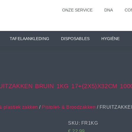
ONZE SERVICE
DNA
CO
TAFELAANKLEDING
DISPOSABLES
HYGIËNE
UITZAKKEN BRUIN 1KG 17+(2X5)X32CM 100
& plastiek zakken
/
Pistolet- & Broodzakken
/ FRUITZAKKE
SKU: FR1KG
€
22,99