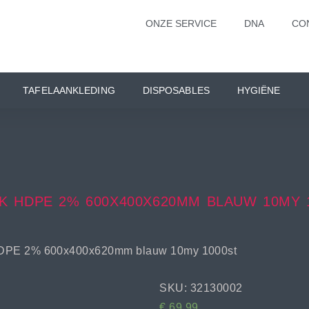
ONZE SERVICE
DNA
CO
TAFELAANKLEDING
DISPOSABLES
HYGIËNE
K HDPE 2% 600X400X620MM BLAUW 10MY 
DPE 2% 600x400x620mm blauw 10my 1000st
SKU: 32130002
€
69,99