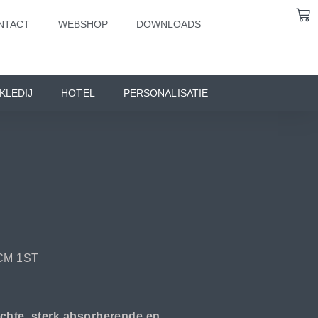
NTACT
WEBSHOP
DOWNLOADS
KLEDIJ
HOTEL
PERSONALISATIE
CM 1ST
achte, sterk absorberende en