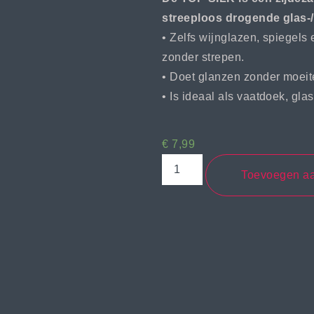
streeploos drogende glas-
• Zelfs wijnglazen, spiegels
zonder strepen.
• Doet glanzen zonder moeite
• Is ideaal als vaatdoek, gl
€
7,99
Toevoegen a