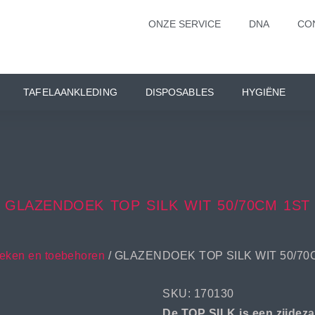
ONZE SERVICE
DNA
CO
TAFELAANKLEDING
DISPOSABLES
HYGIËNE
GLAZENDOEK TOP SILK WIT 50/70CM 1ST
ken en toebehoren
/ GLAZENDOEK TOP SILK WIT 50/70
SKU: 170130
De TOP SILK is een zijdez