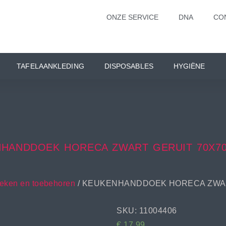
ONZE SERVICE
DNA
CO
TAFELAANKLEDING
DISPOSABLES
HYGIËNE
HANDDOEK HORECA ZWART GERUIT 70X7
ken en toebehoren
/ KEUKENHANDDOEK HORECA ZWAR
SKU: 11004406
€
17,99