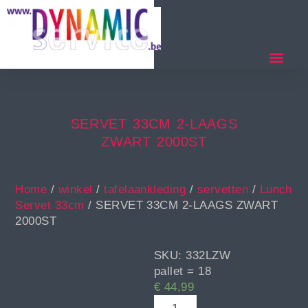
SERVET 33CM 2-LAAGS
ZWART 2000ST
Home
/
winkel
/
tafelaankleding
/
servetten
/
Lunch
Servet 33cm
/ SERVET 33CM 2-LAAGS ZWART
2000ST
SKU: 332LZW
pallet = 18
€
44,99