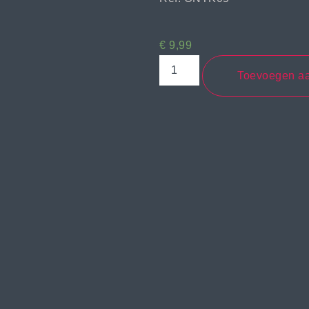
€
9,99
Toevoegen a