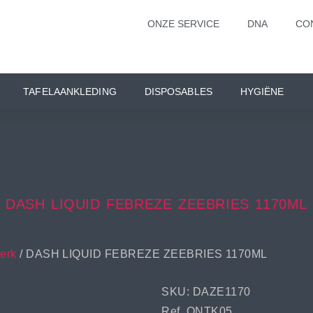
ONZE SERVICE
DNA
CO
TAFELAANKLEDING
DISPOSABLES
HYGIËNE
DASH LIQUID FEBREZE ZEEBRIES 1170ML
erk
/ DASH LIQUID FEBREZE ZEEBRIES 1170ML
SKU: DAZE1170
Ref. ONTK05