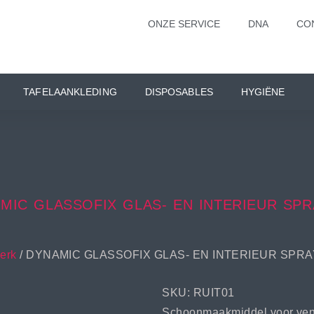
ONZE SERVICE
DNA
CO
TAFELAANKLEDING
DISPOSABLES
HYGIËNE
MIC GLASSOFIX GLAS- EN INTERIEUR SPR
erk
/ DYNAMIC GLASSOFIX GLAS- EN INTERIEUR SPRA
SKU: RUIT01
Schoonmaakmiddel voor venste