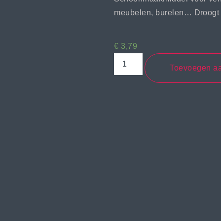
meubelen, burelen… Droogt 
€
3,79
Toevoegen a